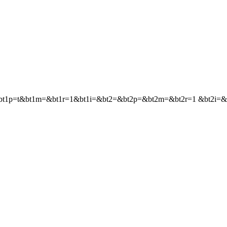
bt1=&bt1p=t&bt1m=&bt1r=1&bt1i=&bt2=&bt2p=&bt2m=&bt2r=1 &bt2i